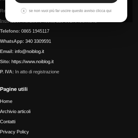
Responsabile:
NoiBlkog by Caludio Varriano
x
se non vuoi più far uscire questo avviso clicca qui
Indirizzo:
Via Libero Testa, 223 86170 Isernia IS
Telefono:
0865 1945117
WhatsApp:
340 3309591
Email:
info@noiblog.it
Sito:
https://www.noiblog.it
P. IVA:
In atto di registrazione
Pagine utili
Home
Archivio articoli
Contatti
Privacy Policy