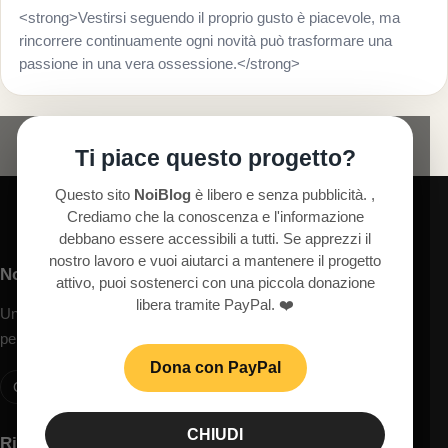
<strong>Vestirsi seguendo il proprio gusto è piacevole, ma
rincorrere continuamente ogni novità può trasformare una
passione in una vera ossessione.</strong>
Ti piace questo progetto?
Questo sito
NoiBlog
è libero e senza pubblicità. ,
Crediamo che la conoscenza e l'informazione
debbano essere accessibili a tutti. Se apprezzi il
nostro lavoro e vuoi aiutarci a mantenere il progetto
NoiBlog
attivo, puoi sostenerci con una piccola donazione
libera tramite PayPal. ❤️
Uno spazio dedicato ad articoli, idee, territori, cultura, turismo,
persone e temi di interesse generale.
Dona con PayPal
Contatti
Privacy
Cookie
Note legali
CHIUDI
Riferimenti