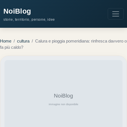
NoiBlog
storie, territorio, persone, idee
Home
/
cultura
/
Calura e pioggia pomeridiana: rinfresca davvero o
fa più caldo?