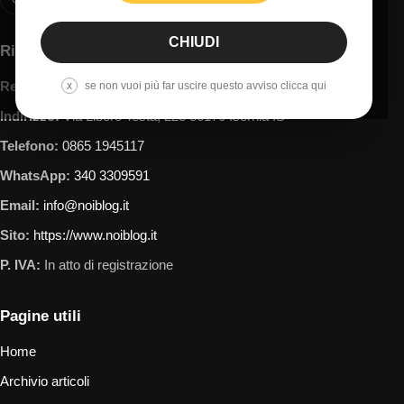
CHIUDI
Riferimenti
Responsabile:
NoiBlkog by Caludio Varriano
x
se non vuoi più far uscire questo avviso clicca qui
Indirizzo:
Via Libero Testa, 223 86170 Isernia IS
Telefono:
0865 1945117
WhatsApp:
340 3309591
Email:
info@noiblog.it
Sito:
https://www.noiblog.it
P. IVA:
In atto di registrazione
Pagine utili
Home
Archivio articoli