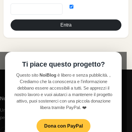
Entra
Ti piace questo progetto?
Questo sito
NoiBlog
è libero e senza pubblicità. ,
Crediamo che la conoscenza e l'informazione
debbano essere accessibili a tutti. Se apprezzi il
nostro lavoro e vuoi aiutarci a mantenere il progetto
NoiBlog
attivo, puoi sostenerci con una piccola donazione
libera tramite PayPal. ❤️
Uno spazio dedicato ad articoli, idee, territori, cultura, turismo,
persone e temi di interesse generale.
Dona con PayPal
Contatti
Privacy
Cookie
Note legali